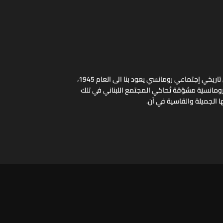
"رصيف الغرباء" مسلسل تاريخي إجتماعي رومانسي يعود بنا الى العام 1945،
ومانسيَة مشوّقة تُحاكي المجتمع اللبناني في تلك
ا الجميلة والقاسية في آن.