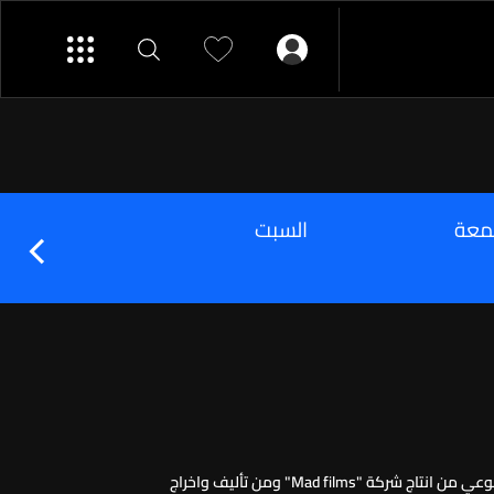
معة
السبت
الأحد
مرحبا دولة"... sitcom أسبوعي من انتاج شركة "Mad films" ومن تأليف واخراج