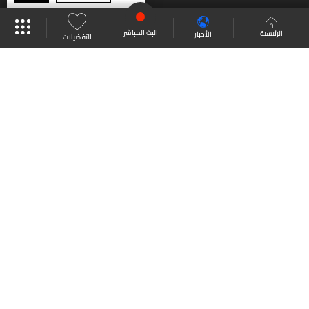
موقع البرامج
جدول البرامج
البث المباشر
البث المباشر
الرئيسية
الأخبار
التفضيلات
العودة للأعلى
انضم الى ملايين المتابعين
LBCI Lebanon
من نحن
اتصل بنا
ترددات القنوات
سياسة الخصوصية
الشروط والأحكام
جميع الحقوق محفوظة
2026
LBC International
©