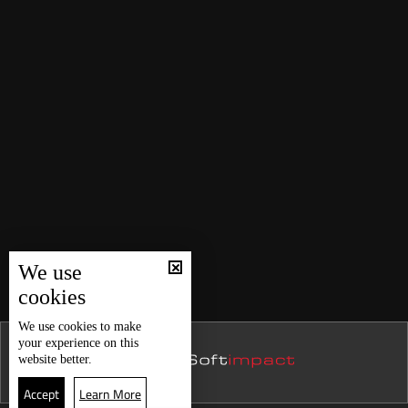
We use
cookies
We use
cookies
to make
your experience on this
website better.
Accept
Learn More