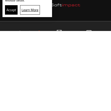
website better.
Accept
Learn More
4
البث المباشر
البرامج
الرئيسية
موقع البرامج
الجدول
البث المباشر
العودة للأعلى
انضم الى ملايين المتابعين
LBCI Lebanon