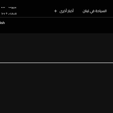
o
بيروت
28
o
السياحة في لبنان
أخبار أخرى
البقاع
21
o
الجنوب
26
ish
o
الشمال
27
o
جبل لبنان
23
o
كسروان
26
o
متن
26
o
بيروت
28