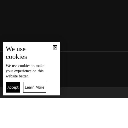
We use
cookies
We use
cookies
to make
your experience on this
website better.
Accept
Learn More
العودة للأعلى